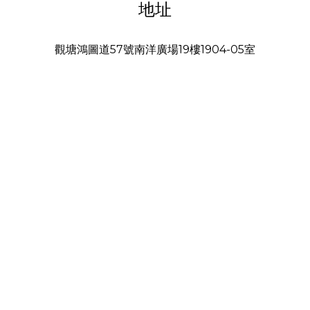
地址
觀塘鴻圖道57號南洋廣場19樓1904-05室